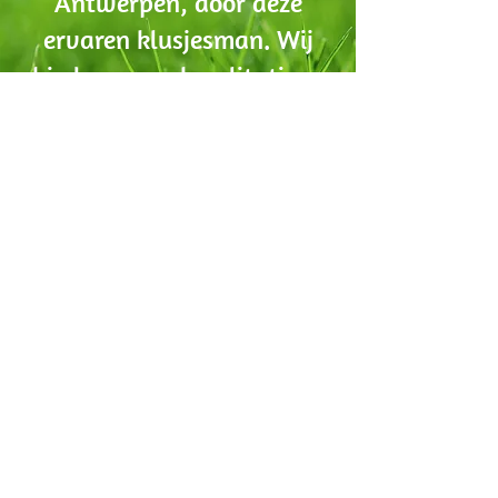
Antwerpen, door deze
ervaren klusjesman. Wij
bieden u een kwalitatieve
en stipte service.
Contacteer ons