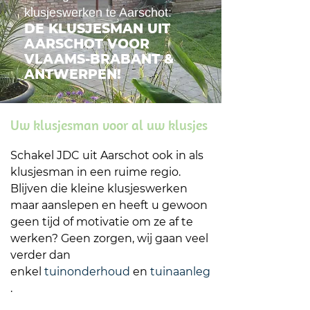
klusjeswerken te Aarschot:
DE KLUSJESMAN UIT
AARSCHOT VOOR
VLAAMS-BRABANT &
ANTWERPEN!
Uw klusjesman voor al uw klusjes
Schakel JDC uit Aarschot ook in als
klusjesman in een ruime regio.
Blijven die kleine klusjeswerken
maar aanslepen en heeft u gewoon
geen tijd of motivatie om ze af te
werken? Geen zorgen, wij gaan veel
verder dan
enkel
tuinonderhoud
en
tuinaanleg
.